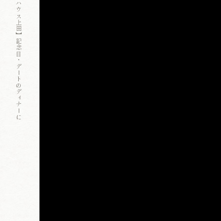
大阪新町で人気の高級鉄板焼き【ステーキハウス上田】記念日・デートのディナーに